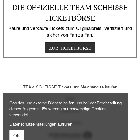
DIE OFFIZIELLE TEAM SCHEISSE
TICKETBÖRSE
Kaufe und verkaufe Tickets zum Originalpreis. Verifiziert und
sicher von Fan zu Fan.
ZUR TICKETBÖRSE
TEAM SCHEISSE Tickets und Merchandise kaufen
AGB
Cookies und externe Dienste helfen uns bei der Bereitstellung
dieses Angebots. Es werden nur notwendige Cookies
Impressum
verwendet.
Datenschutz
Datenschutzeinstellungen aufrufen
OK