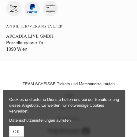
ANBIETER/VERANSTALTER
ARCADIA LIVE GMBH
Porzellangasse 7a
1090 Wien
TEAM SCHEISSE Tickets und Merchandise kaufen
AGB
Cookies und externe Dienste helfen uns bei der Bereitstellung
dieses Angebots. Es werden nur notwendige Cookies
Impressum
verwendet.
Datenschutz
Datenschutzeinstellungen aufrufen
OK